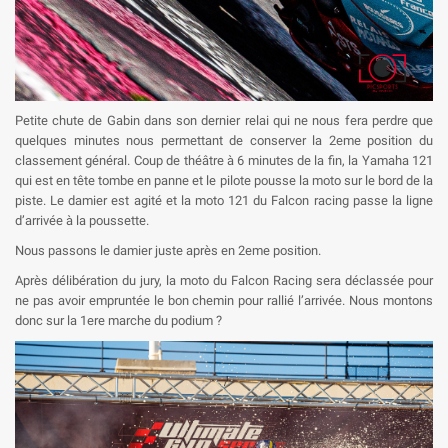
Petite chute de Gabin dans son dernier relai qui ne nous fera perdre que
quelques minutes nous permettant de conserver la 2eme position du
classement général. Coup de théâtre à 6 minutes de la fin, la Yamaha 121
qui est en tête tombe en panne et le pilote pousse la moto sur le bord de la
piste. Le damier est agité et la moto 121 du Falcon racing passe la ligne
×
×
Créer une liste d'envies
d’arrivée à la poussette.
×
Connexion
((modalTitle))
Nous passons le damier juste après en 2eme position.
×
Nom de la liste d'envies
Ajouter à ma liste d'envies
Vous devez être connecté pour ajouter des produits à votre
Après délibération du jury, la moto du Falcon Racing sera déclassée pour
((confirmMessage))
liste d'envies.
ne pas avoir empruntée le bon chemin pour rallié l’arrivée. Nous montons
donc sur la 1ere marche du podium ?
add_circle_outline
Créer une nouvelle liste
((cancelText))
((modalDeleteText))
Annuler
Connexion
Annuler
Créer une liste d'envies