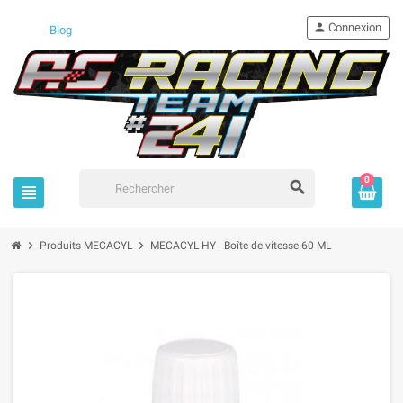
person
Connexion
Blog
0
search
view_headline
chevron_right
chevron_right
Produits MECACYL
MECACYL HY - Boîte de vitesse 60 ML