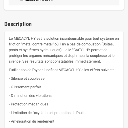
Nom de la liste d'envies
Ajouter à ma liste d'envies
Vous devez être connecté pour ajouter des produits à votre
liste d'envies.
add_circle_outline
Créer une nouvelle liste
Description
Annuler
Connexion
Annuler
Créer une liste d'envies
Le MECACYL HY est la solution incontournable pour tout système en
friction "métal contre métal" où il n'y a pas de combustion (Boîtes,
ponts et systèmes hydrauliques). Le MECACYL HY permet de
protéger les organes mécaniques et d'optimiser la souplesse et le
silence. Ses résultats sont constatables immédiatement.
L'utilisation de l'hyper-lubrifiant MECACYL HY a les effets suivants :
- Silence et souplesse
- Glissement parfait
- Diminution des vibrations
- Protection mécaniques
- Limitation de l'oxydation et protection de l'huile
- Amélioration du rendement