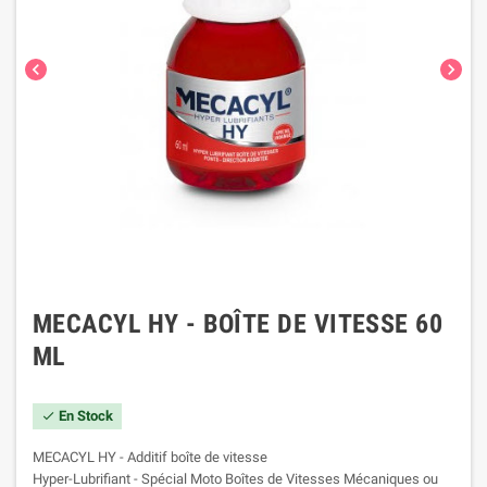
chevron_left
chevron_right
MECACYL HY - BOÎTE DE VITESSE 60
ML
En Stock
check
MECACYL HY - Additif boîte de vitesse
Hyper-Lubrifiant - Spécial Moto Boîtes de Vitesses Mécaniques ou