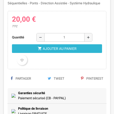
Séquentielles - Ponts - Direction Assistée - Système Hydraulique
20,00 €
TTC
remove
add
Quantité
shopping_cart
AJOUTER AU PANIER
favorite_border
PARTAGER
TWEET
PINTEREST
Garanties sécurité
×
Paiement sécurisé (CB - PAYPAL)
×
Créer une liste d'envies
Connexion
Politique de livraison
×
Livraison GRATUITE